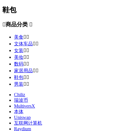
鞋包

商品分类

美食


文体车品


女装


美妆


数码


家居用品


鞋包


男装


Chiliz
瑞波币
MultiversX
本体
Uniswap
互联网计算机
Raydium