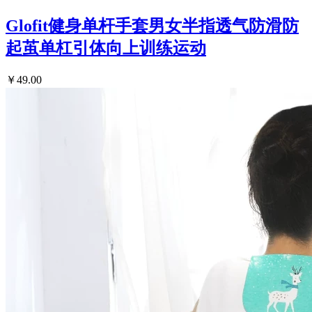
Glofit健身单杆手套男女半指透气防滑防
起茧单杠引体向上训练运动
￥49.00