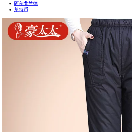
阿尔戈兰德
莱特币