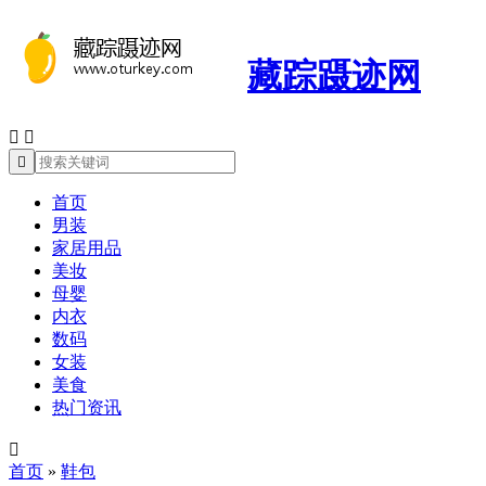
藏踪蹑迹网



首页
男装
家居用品
美妆
母婴
内衣
数码
女装
美食
热门资讯

首页
»
鞋包