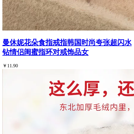
曼休妮花朵食指戒指韩国时尚夸张超闪水
钻情侣闺蜜指环对戒饰品女
￥11.90