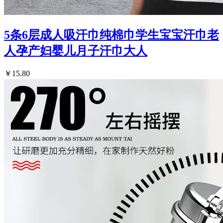
5条6层成人吸汗巾纯棉巾学生宝宝汗巾老
人孕产妇婴儿月子汗巾大人
￥15.80