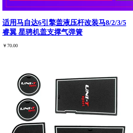
适用马自达6引擎盖液压杆改装马8/2/3/5
睿翼 星骋机盖支撑气弹簧
￥70.00