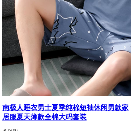
南极人睡衣男士夏季纯棉短袖休闲男款家
居服夏天薄款全棉大码套装
￥39.00