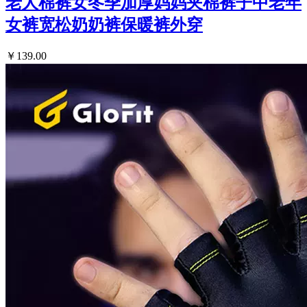
老人棉裤女冬季加厚妈妈夹棉裤子中老年
女裤宽松奶奶裤保暖裤外穿
￥139.00