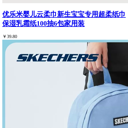
优乐米婴儿云柔巾新生宝宝专用超柔纸巾
保湿乳霜纸100抽6包家用装
￥39.80