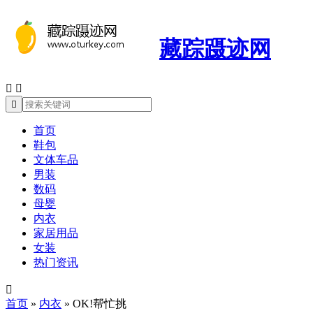
藏踪蹑迹网



首页
鞋包
文体车品
男装
数码
母婴
内衣
家居用品
女装
热门资讯

首页
»
内衣
»
OK!帮忙挑