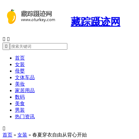
藏踪蹑迹网



首页
女装
母婴
文体车品
美妆
家居用品
数码
美食
男装
热门资讯

首页
»
女装
»
春夏穿衣自由从背心开始