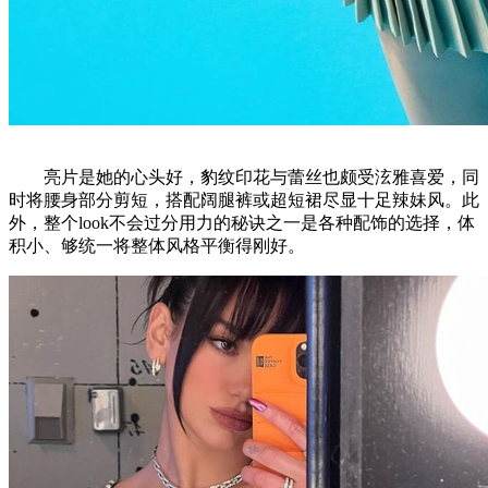
亮片是她的心头好，豹纹印花与蕾丝也颇受泫雅喜爱，同
时将腰身部分剪短，搭配阔腿裤或超短裙尽显十足辣妹风。此
外，整个look不会过分用力的秘诀之一是各种配饰的选择，体
积小、够统一将整体风格平衡得刚好。