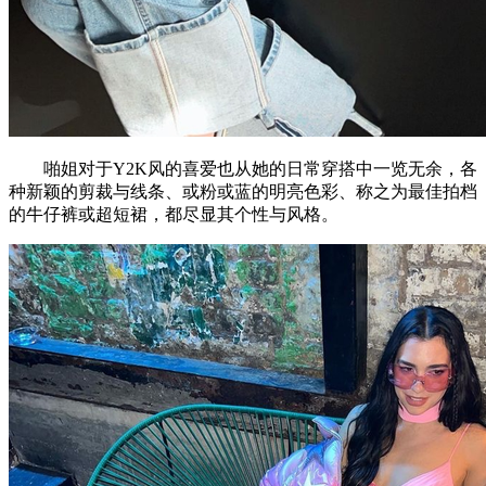
啪姐对于Y2K风的喜爱也从她的日常穿搭中一览无余，各
种新颖的剪裁与线条、或粉或蓝的明亮色彩、称之为最佳拍档
的牛仔裤或超短裙，都尽显其个性与风格。