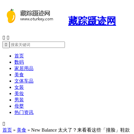
藏踪蹑迹网



首页
数码
家居用品
美食
文体车品
女装
美妆
男装
母婴
热门资讯

首页
»
美食
»
New Balance 太火了？来看看这些「撞脸」鞋款